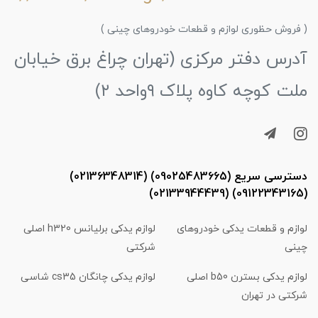
( فروش حظوری لوازم و قطعات خودروهای چینی )
آدرس دفتر مرکزی (تهران چراغ برق خیابان
ملت کوچه کاوه پلاک ۹واحد ۲)
دسترسی سریع (09025483665) (02136348314)
(09122343165) (02133944439)
لوازم و قطعات یدکی خودروهای
لوازم یدکی برلیانس h320 اصلی
چینی
شرکتی
لوازم یدکی بسترن b50 اصلی
لوازم یدکی چانگان cs35 شاسی
شرکتی در تهران