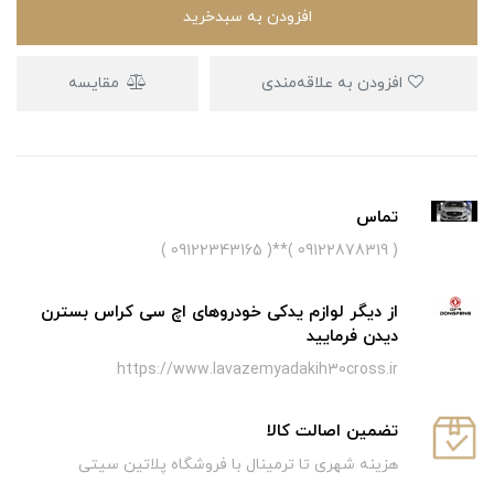
افزودن به سبدخرید
افزودن به علاقه‌مندی
مقایسه
تماس
( 09122878319 )**( 09122343165 )
از دیگر لوازم یدکی خودروهای اچ سی کراس بسترن
دیدن فرمایید
https://www.lavazemyadakih30cross.ir
تضمین اصالت کالا
هزینه شهری تا ترمینال با فروشگاه پلاتین سیتی