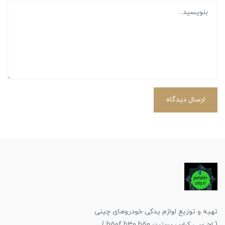
ارسال دیدگاه
تهیه و توزیع لوازم یدکی خودروهای چینی
( اچ سی کراس بسترن b50f b30 b50 )