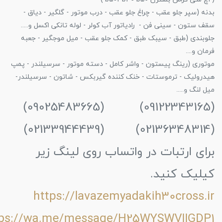
بدنه (سپر جلو عقب - چراغ جلو عقب - درب موتور - گلگیر - دیاق -
سقف ستون - سینی فن - رادیاتور آب کولر - لوله تانکی اکسل و.....
جلوبندی (طبق - سیبک طبق - کمک جلو عقب - میل موجگیر - جعبه
فرمان و....
موتوری (رینگ پیستون - واشر کامل - دسته موتور - سرسیلندر - پمپ
هیدرولیک - ترموستات - خنک کننده گیربکس - شاتون - سرسیلندر-
میل لنگ و.....
(09122343165) (09025483665)
(02136348314) (02133944439)
برای ارتبات در واتساب روی لینگ زیر
کیلیک کنید.
https://lavazemyadakih30cross.ir
tps://wa.me/message/H25WYSWVIIGDP1