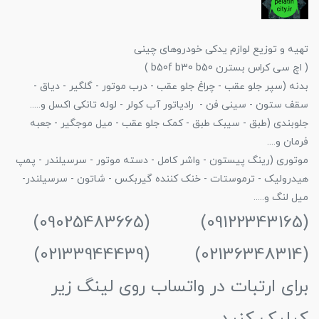
تهیه و توزیع لوازم یدکی خودروهای چینی
( اچ سی کراس بسترن b50f b30 b50 )
بدنه (سپر جلو عقب - چراغ جلو عقب - درب موتور - گلگیر - دیاق -
سقف ستون - سینی فن - رادیاتور آب کولر - لوله تانکی اکسل و.....
جلوبندی (طبق - سیبک طبق - کمک جلو عقب - میل موجگیر - جعبه
فرمان و....
موتوری (رینگ پیستون - واشر کامل - دسته موتور - سرسیلندر - پمپ
هیدرولیک - ترموستات - خنک کننده گیربکس - شاتون - سرسیلندر-
میل لنگ و.....
(09122343165) (09025483665)
(02136348314) (02133944439)
برای ارتبات در واتساب روی لینگ زیر