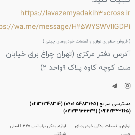
کیلیک کنید.
https://lavazemyadakih30cross.ir
tps://wa.me/message/H25WYSWVIIGDP1
( فروش حظوری لوازم و قطعات خودروهای چینی )
آدرس دفتر مرکزی (تهران چراغ برق خیابان
ملت کوچه کاوه پلاک ۹واحد ۲)
دسترسی سریع (09025483665) (02136348314)
(09122343165) (02133944439)
لوازم و قطعات یدکی خودروهای
لوازم یدکی برلیانس h320 اصلی
چینی
شرکتی