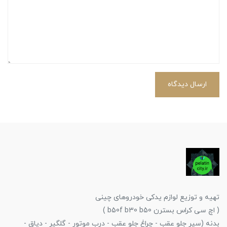
ارسال دیدگاه
تهیه و توزیع لوازم یدکی خودروهای چینی
( اچ سی کراس بسترن b50f b30 b50 )
بدنه (سپر جلو عقب - چراغ جلو عقب - درب موتور - گلگیر - دیاق -