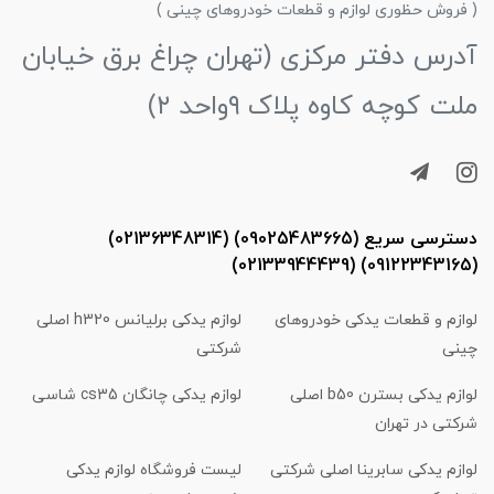
( فروش حظوری لوازم و قطعات خودروهای چینی )
آدرس دفتر مرکزی (تهران چراغ برق خیابان
ملت کوچه کاوه پلاک ۹واحد ۲)
دسترسی سریع (09025483665) (02136348314)
(09122343165) (02133944439)
لوازم و قطعات یدکی خودروهای
لوازم یدکی برلیانس h320 اصلی
چینی
شرکتی
لوازم یدکی بسترن b50 اصلی
لوازم یدکی چانگان cs35 شاسی
شرکتی در تهران
لوازم یدکی سابرینا اصلی شرکتی
لیست فروشگاه لوازم یدکی