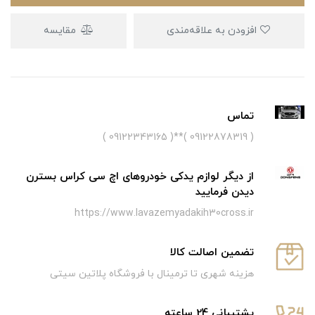
افزودن به علاقه‌مندی
مقایسه
تماس
( 09122878319 )**( 09122343165 )
از دیگر لوازم یدکی خودروهای اچ سی کراس بسترن
دیدن فرمایید
https://www.lavazemyadakih30cross.ir
تضمین اصالت کالا
هزینه شهری تا ترمینال با فروشگاه پلاتین سیتی
پشتیبانی 24 ساعته