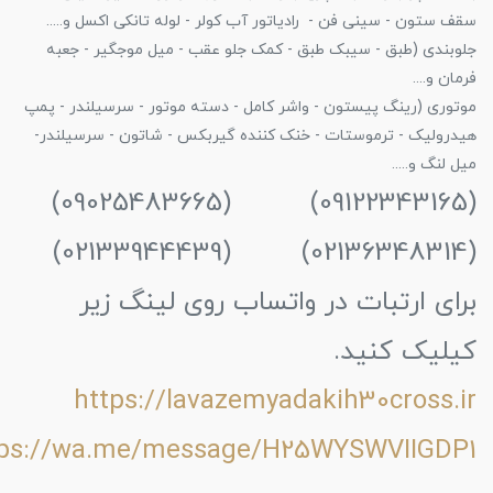
سقف ستون - سینی فن - رادیاتور آب کولر - لوله تانکی اکسل و.....
جلوبندی (طبق - سیبک طبق - کمک جلو عقب - میل موجگیر - جعبه
فرمان و....
موتوری (رینگ پیستون - واشر کامل - دسته موتور - سرسیلندر - پمپ
هیدرولیک - ترموستات - خنک کننده گیربکس - شاتون - سرسیلندر-
میل لنگ و.....
(09122343165) (09025483665)
(02136348314) (02133944439)
برای ارتبات در واتساب روی لینگ زیر
کیلیک کنید.
https://lavazemyadakih30cross.ir
tps://wa.me/message/H25WYSWVIIGDP1