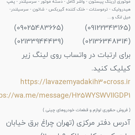
موتوری (رینگ پیستون - واشر کامل - دسته موتور - سرسیلندر - پمپ
هیدرولیک - ترموستات - خنک کننده گیربکس - شاتون - سرسیلندر-
میل لنگ و.....
(09122343165) (09025483665)
(02136348314) (02133944439)
برای ارتبات در واتساب روی لینگ زیر
کیلیک کنید.
https://lavazemyadakih30cross.ir
tps://wa.me/message/H25WYSWVIIGDP1
( فروش حظوری لوازم و قطعات خودروهای چینی )
آدرس دفتر مرکزی (تهران چراغ برق خیابان