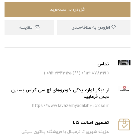
افزودن به سبدخرید
افزودن به علاقه‌مندی
مقایسه
تماس
( 09122878319 )**( 09122343165 )
از دیگر لوازم یدکی خودروهای اچ سی کراس بسترن
دیدن فرمایید
https://www.lavazemyadakih30cross.ir
تضمین اصالت کالا
هزینه شهری تا ترمینال با فروشگاه پلاتین سیتی