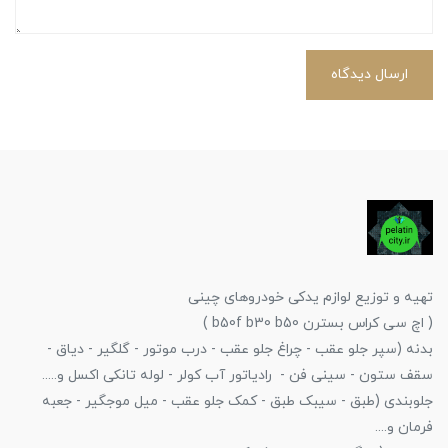
ارسال دیدگاه
تهیه و توزیع لوازم یدکی خودروهای چینی
( اچ سی کراس بسترن b50f b30 b50 )
بدنه (سپر جلو عقب - چراغ جلو عقب - درب موتور - گلگیر - دیاق -
سقف ستون - سینی فن - رادیاتور آب کولر - لوله تانکی اکسل و.....
جلوبندی (طبق - سیبک طبق - کمک جلو عقب - میل موجگیر - جعبه
فرمان و....