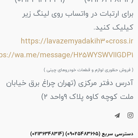
(02136348314) (02133944439)
برای ارتبات در واتساب روی لینگ زیر
کیلیک کنید.
https://lavazemyadakih30cross.ir
tps://wa.me/message/H25WYSWVIIGDP1
( فروش حظوری لوازم و قطعات خودروهای چینی )
آدرس دفتر مرکزی (تهران چراغ برق خیابان
ملت کوچه کاوه پلاک ۹واحد ۲)
دسترسی سریع (09025483665) (02136348314)