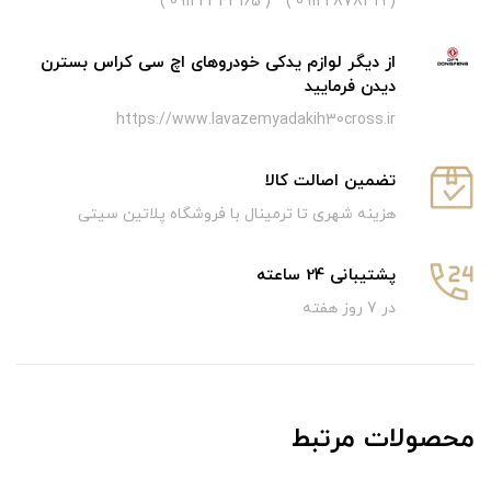
( 09122878319 )**( 09122343165 )
از دیگر لوازم یدکی خودروهای اچ سی کراس بسترن
دیدن فرمایید
https://www.lavazemyadakih30cross.ir
تضمین اصالت کالا
هزینه شهری تا ترمینال با فروشگاه پلاتین سیتی
پشتیبانی 24 ساعته
در 7 روز هفته
محصولات مرتبط