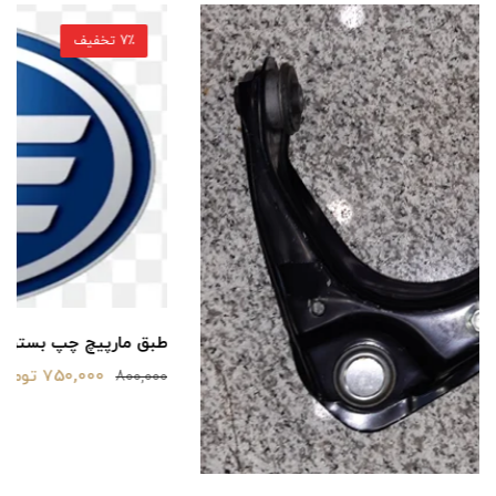
7٪ تخفیف
طبق مارپیچ چپ بسترن b50f اصلی شرکتی
750,000 تومان
800,000