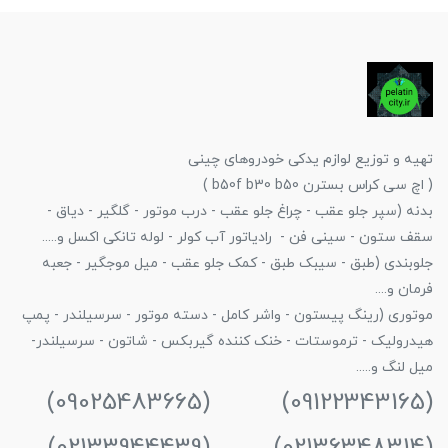
تهیه و توزیع لوازم یدکی خودروهای چینی
( اچ سی کراس بسترن b50f b30 b50 )
بدنه (سپر جلو عقب - چراغ جلو عقب - درب موتور - گلگیر - دیاق -
سقف ستون - سینی فن - رادیاتور آب کولر - لوله تانکی اکسل و.....
جلوبندی (طبق - سیبک طبق - کمک جلو عقب - میل موجگیر - جعبه
فرمان و....
موتوری (رینگ پیستون - واشر کامل - دسته موتور - سرسیلندر - پمپ
هیدرولیک - ترموستات - خنک کننده گیربکس - شاتون - سرسیلندر-
میل لنگ و.....
(09122343165) (09025483665)