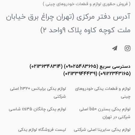
( فروش حظوری لوازم و قطعات خودروهای چینی )
آدرس دفتر مرکزی (تهران چراغ برق خیابان
ملت کوچه کاوه پلاک ۹واحد ۲)
دسترسی سریع (09025483665) (02136348314)
(09122343165) (02133944439)
لوازم و قطعات یدکی خودروهای
لوازم یدکی برلیانس h320 اصلی
چینی
شرکتی
لوازم یدکی بسترن b50 اصلی
لوازم یدکی چانگان cs35 شاسی
شرکتی در تهران
لوازم یدکی سابرینا اصلی شرکتی
لیست فروشگاه لوازم یدکی