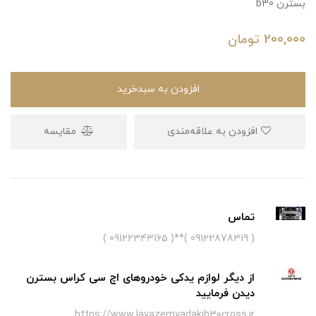
بسترن b30
200,000
تومان
افزودن به سبدخرید
افزودن به علاقه‌مندی
مقایسه
تماس
( 09122878319 )**( 09122343165 )
از دیگر لوازم یدکی خودروهای اچ سی کراس بسترن
دیدن فرمایید
https://www.lavazemyadakih30cross.ir