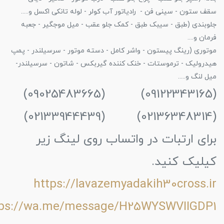
سقف ستون - سینی فن - رادیاتور آب کولر - لوله تانکی اکسل و.....
جلوبندی (طبق - سیبک طبق - کمک جلو عقب - میل موجگیر - جعبه
فرمان و....
موتوری (رینگ پیستون - واشر کامل - دسته موتور - سرسیلندر - پمپ
هیدرولیک - ترموستات - خنک کننده گیربکس - شاتون - سرسیلندر-
میل لنگ و.....
(09122343165) (09025483665)
(02136348314) (02133944439)
برای ارتبات در واتساب روی لینگ زیر
کیلیک کنید.
https://lavazemyadakih30cross.ir
tps://wa.me/message/H25WYSWVIIGDP1