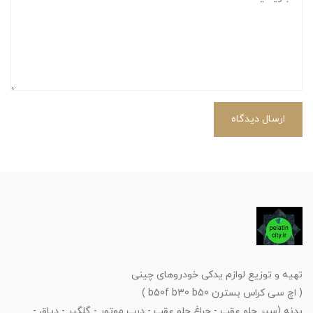
ارسال دیدگاه
تهیه و توزیع لوازم یدکی خودروهای چینی
( اچ سی کراس بسترن b50f b30 b50 )
بدنه (سپر جلو عقب - چراغ جلو عقب - درب موتور - گلگیر - دیاق -