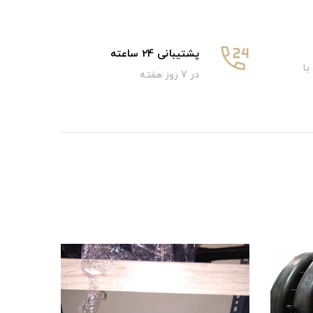
پشتیبانی 24 ساعته
با
در 7 روز هفته