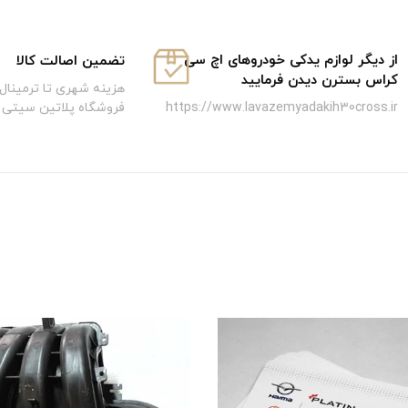
از دیگر لوازم یدکی خودروهای اچ سی
تضمین اصالت کالا
کراس بسترن دیدن فرمایید
هزینه شهری تا ترمینال 
فروشگاه پلاتین سیتی
https://www.lavazemyadakih30cross.ir