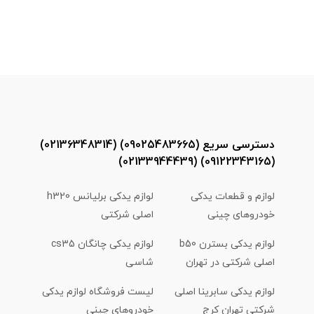
دسترسی سریع (09025483665) (02136348314)
(09122343165) (02133944439)
لوازم و قطعات یدکی
لوازم یدکی برلیانس h320
خودروهای چینی
اصلی شرکتی
لوازم یدکی بسترن b50
لوازم یدکی چانگان cs35
اصلی شرکتی در تهران
شاسی
لوازم یدکی سابرینا اصلی
لیست فروشگاه لوازم یدکی
شرکتی تهران کرج
خودروهای چینی