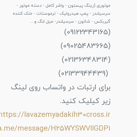
موتوری (رینگ پیستون - واشر کامل - دسته موتور -
سرسیلندر - پمپ هیدرولیک - ترموستات - خنک کننده
گیربکس - شاتون - سرسیلندر- میل لنگ و.....
(09122343165)
(09025483665)
(02136348314)
(02133944439)
برای ارتبات در واتساب روی لینگ
زیر کیلیک کنید.
https://lavazemyadakih30cross.ir
wa.me/message/H25WYSWVIIGDP1