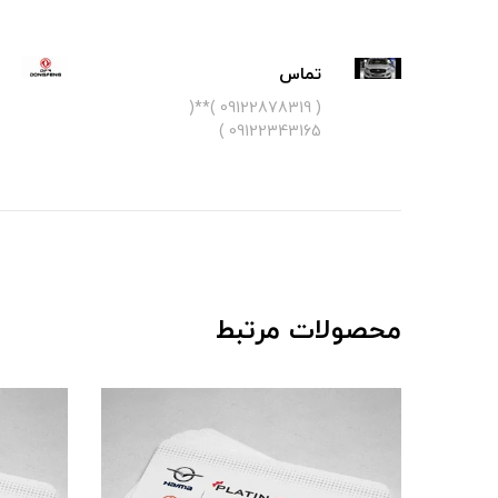
تماس
( 09122878319 )**(
09122343165 )
محصولات مرتبط