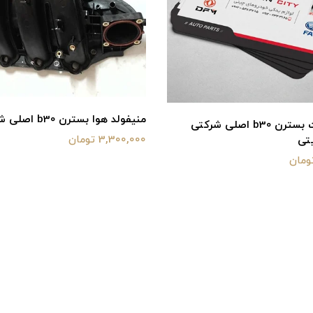
منیفولد هوا بسترن b30 اصلی شرکتی
3,300,000 تومان
چراغ جلو آریو اصلی 
1,200,000 تومان