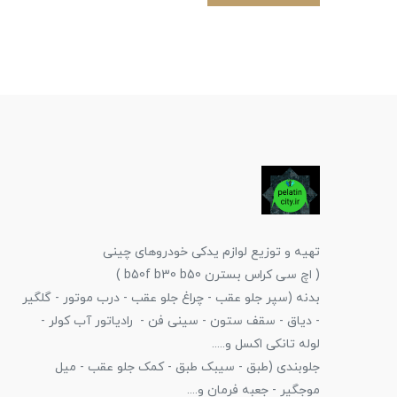
تهیه و توزیع لوازم یدکی خودروهای چینی
( اچ سی کراس بسترن b50f b30 b50 )
بدنه (سپر جلو عقب - چراغ جلو عقب - درب موتور - گلگیر
- دیاق - سقف ستون - سینی فن - رادیاتور آب کولر -
لوله تانکی اکسل و.....
جلوبندی (طبق - سیبک طبق - کمک جلو عقب - میل
موجگیر - جعبه فرمان و....