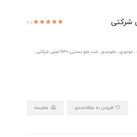
از 9
کامل ترین قطعات یدکی بسترن b30 اصلی شرکتی بدنه , موتوری , جلوبندی , لنت جلو بسترن b30 اصلی شرکتی ,
افزودن به علاقه‌مندی
مقایسه