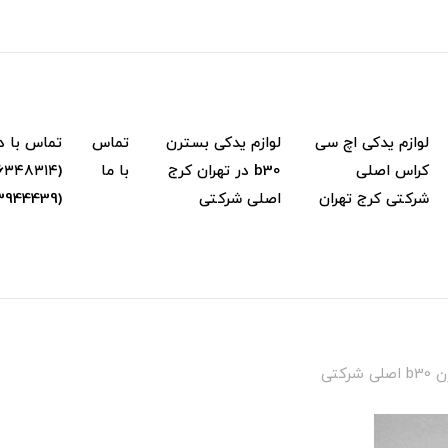
لوازم یدکی اچ سی
لوازم یدکی بسترن
تماس
تماس با د
کراس اصلی
b30 در تهران کرج
با ما
شرکتی کرج تهران
اصلی شرکتی
(02133944439) (۰۹...
رکتی