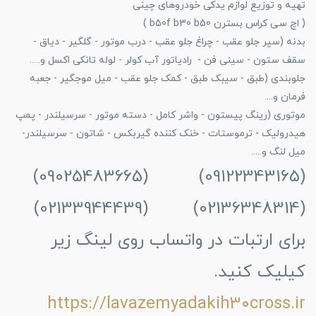
تهیه و توزیع لوازم یدکی خودروهای چینی
( اچ سی کراس بسترن b50f b30 b50 )
بدنه (سپر جلو عقب - چراغ جلو عقب - درب موتور - گلگیر - دیاق -
سقف ستون - سینی فن - رادیاتور آب کولر - لوله تانکی اکسل و.....
جلوبندی (طبق - سیبک طبق - کمک جلو عقب - میل موجگیر - جعبه
فرمان و....
موتوری (رینگ پیستون - واشر کامل - دسته موتور - سرسیلندر - پمپ
هیدرولیک - ترموستات - خنک کننده گیربکس - شاتون - سرسیلندر-
میل لنگ و.....
(09122343165) (09025483665)
(02136348314) (02133944439)
برای ارتبات در واتساب روی لینگ زیر
کیلیک کنید.
https://lavazemyadakih30cross.ir