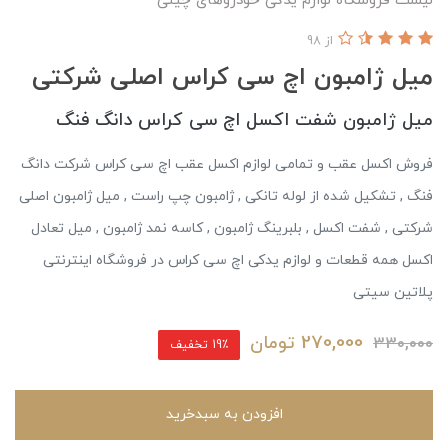
لیست فروشگاه لوازم یدکی خودروهای چینی
از 98
میل ژامبون اچ سی کراس اصلی شرکتی
میل ژامبون شفت اکسل اچ سی کراس دانگ فنگ
فروش اکسل عقب و تمامی لوازم اکسل عقب اچ سی کراس شرکت دانگ
فنگ , تشکیل شده از لوله تانکی , ژامبون چپ راست , میل ژامبون اصلی
شرکتی , شفت اکسل , بلبرینگ ژامبون , کاسه نمد ژامبون , میل تعادل
اکسل همه قطعات و لوازم یدکی اچ سی کراس در فروشگاه اینترنتی
پلاتین سیتی
270,000
تومان
330,000
19٪ تخفیف
افزودن به سبدخرید