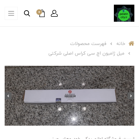
0
خانه
فهرست محصولات
میل ژامبون اچ سی کراس اصلی شرکتی