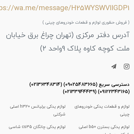
tps://wa.me/message/H25WYSWVIIGDP1
( فروش حظوری لوازم و قطعات خودروهای چینی )
آدرس دفتر مرکزی (تهران چراغ برق خیابان
ملت کوچه کاوه پلاک ۹واحد ۲)
دسترسی سریع (09025483665) (02136348314)
(09122343165) (02133944439)
لوازم و قطعات یدکی خودروهای
لوازم یدکی برلیانس h320 اصلی
چینی
شرکتی
لوازم یدکی بسترن b50 اصلی
لوازم یدکی چانگان cs35 شاسی