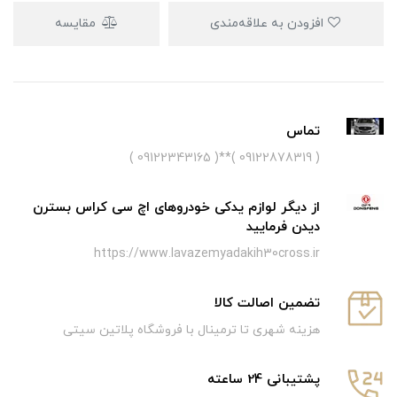
افزودن به علاقه‌مندی
مقایسه
تماس
( 09122878319 )**( 09122343165 )
از دیگر لوازم یدکی خودروهای اچ سی کراس بسترن
دیدن فرمایید
https://www.lavazemyadakih30cross.ir
تضمین اصالت کالا
هزینه شهری تا ترمینال با فروشگاه پلاتین سیتی
پشتیبانی 24 ساعته