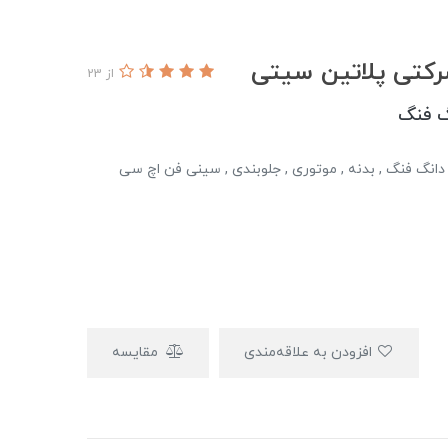
کتی پلاتین سیتی
از 23
گ فنگ
انگ فنگ , بدنه , موتوری , جلوبندی , سینی فن اچ سی
افزودن به علاقه‌مندی
مقایسه