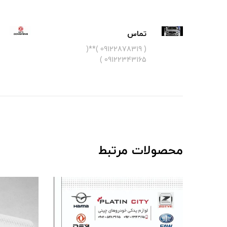
تماس
( 09122878319 )**(
09122343165 )
محصولات مرتبط