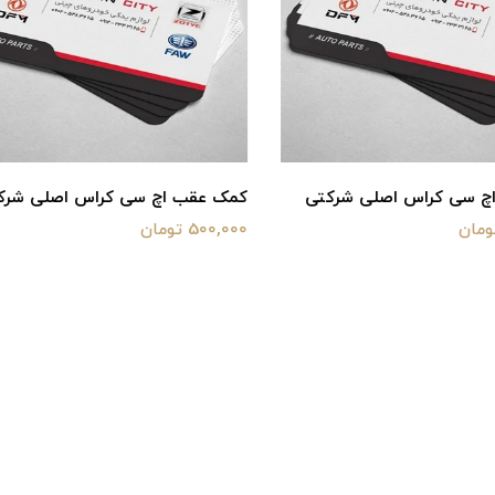
اچ سی کراس اصلی شرکتی
فلاپ رکاب چپ اچ سی کراس اص
شرکتی
450,000 تومان