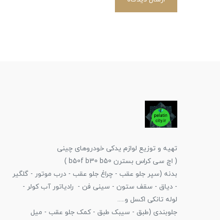
تهیه و توزیع لوازم یدکی خودروهای چینی
( اچ سی کراس بسترن b50f b30 b50 )
بدنه (سپر جلو عقب - چراغ جلو عقب - درب موتور - گلگیر
- دیاق - سقف ستون - سینی فن - رادیاتور آب کولر -
لوله تانکی اکسل و.....
جلوبندی (طبق - سیبک طبق - کمک جلو عقب - میل