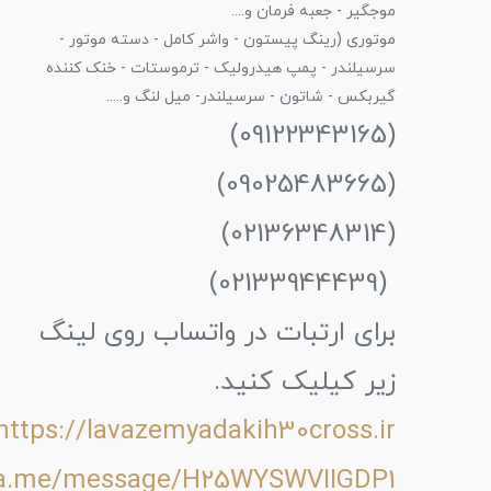
موجگیر - جعبه فرمان و....
موتوری (رینگ پیستون - واشر کامل - دسته موتور -
سرسیلندر - پمپ هیدرولیک - ترموستات - خنک کننده
گیربکس - شاتون - سرسیلندر- میل لنگ و.....
(09122343165)
(09025483665)
(02136348314)
(02133944439)
برای ارتبات در واتساب روی لینگ
زیر کیلیک کنید.
https://lavazemyadakih30cross.ir
wa.me/message/H25WYSWVIIGDP1