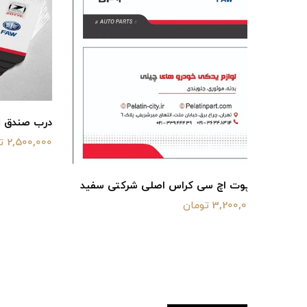
درب صندق اچ سی کراس اصلی شرکتی
کمک عقب 
2,500,000 تومان
500,000 تومان
 سفید