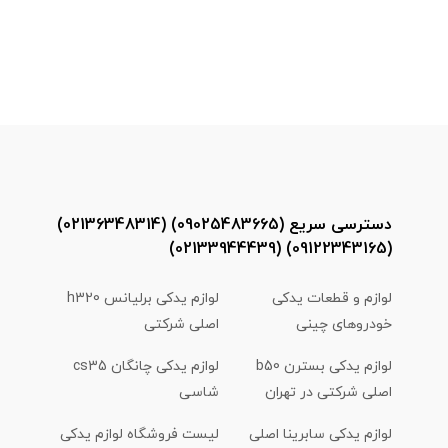
دسترسی سریع (09025483665) (02136348314)
(09122343165) (02133944439)
لوازم و قطعات یدکی
لوازم یدکی برلیانس h320
خودروهای چینی
اصلی شرکتی
لوازم یدکی بسترن b50
لوازم یدکی چانگان cs35
اصلی شرکتی در تهران
شاسی
لوازم یدکی سابرینا اصلی
لیست فروشگاه لوازم یدکی