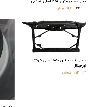
خطر عقب بسترن b50 اصلی شرکتی
11,111 تومان
22,222
سینی فن بسترن b50 اصلی شرکتی
اورجینال
11,111 تومان
1,111