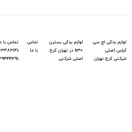
لوازم یدکی اچ سی
لوازم یدکی بسترن
تماس
تماس با د
کراس اصلی
b30 در تهران کرج
با ما
شرکتی کرج تهران
اصلی شرکتی
(02133944439) (۰۹...