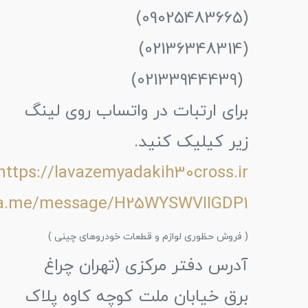
(09025483665)
(02136348314)
(02133944439)
برای ارتبات در واتساب روی لینگ
زیر کیلیک کنید.
https://lavazemyadakih30cross.ir
wa.me/message/H25WYSWVIIGDP1
( فروش حظوری لوازم و قطعات خودروهای چینی )
آدرس دفتر مرکزی (تهران چراغ
برق خیابان ملت کوچه کاوه پلاک