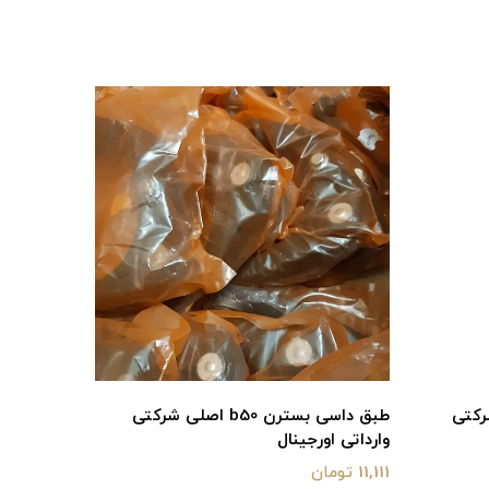
 اصلی شرکتی
طبق داسی بسترن b50 اصلی شرکتی
وارداتی اورجینال
11,111 تومان