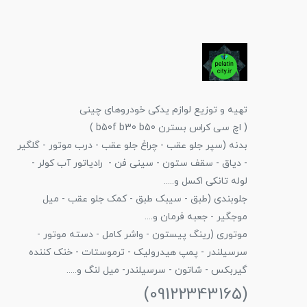
تهیه و توزیع لوازم یدکی خودروهای چینی
( اچ سی کراس بسترن b50f b30 b50 )
بدنه (سپر جلو عقب - چراغ جلو عقب - درب موتور - گلگیر
- دیاق - سقف ستون - سینی فن - رادیاتور آب کولر -
لوله تانکی اکسل و.....
جلوبندی (طبق - سیبک طبق - کمک جلو عقب - میل
موجگیر - جعبه فرمان و....
موتوری (رینگ پیستون - واشر کامل - دسته موتور -
سرسیلندر - پمپ هیدرولیک - ترموستات - خنک کننده
گیربکس - شاتون - سرسیلندر- میل لنگ و.....
(09122343165)