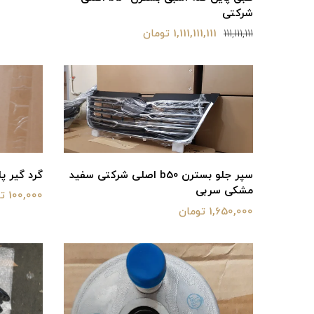
شرکتی
1,111,111,111 تومان
111,111,111
گرد گیر پلوس ب
سپر جلو بسترن b50 اصلی شرکتی سفید
مشکی سربی
100,000 تومان
1,650,000 تومان