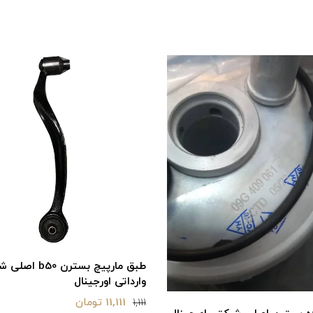
طبق مارپیچ بسترن b50
وارداتی اورجینال
11,111 تومان
1,111