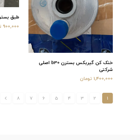
طبق بسترن b30 اصلی 
900,000 تومان
خنک کن گیربکس بسترن b30 اصلی
شرکتی
1,400,000 تومان
8
7
6
5
4
3
2
1