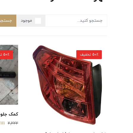
موجود
جستجو
50٪ تخفیف
50٪ تخفیف
کمک جلو بسترن 50
1,111 تو
2,222