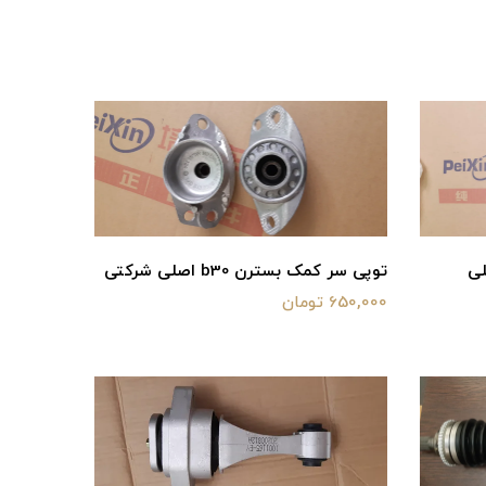
رن b30 اصلی
توپی سر کمک بسترن b30 اصلی شرکتی
650,000 تومان