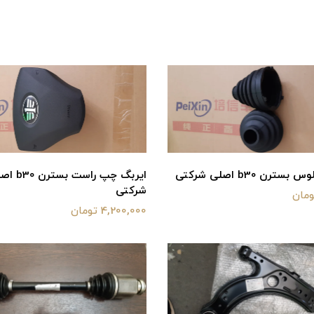
سترن b30 اصلی شرکتی
ایربگ چپ راست بست
شرکتی
4,200,000 تومان