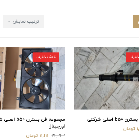
ترتیب نمایش
50٪ تخفیف
b اصلی شرکتی
مجموعه فن بسترن 50
اورجینال
مان
11,111 تومان
22,222