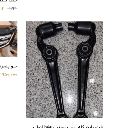
خنک کننده
11,111 
2,222
جلو پنجر
950,000 تومان
طبق پاین کله اسبی بسترن b50 اصلی