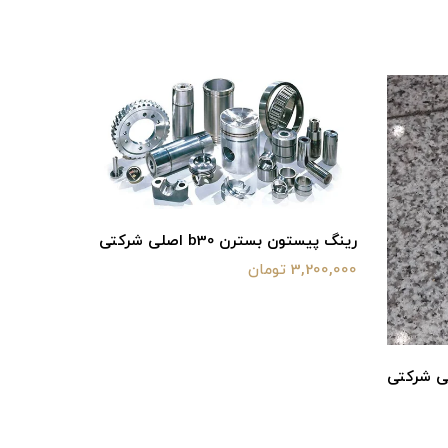
رینگ پیستون بسترن b30 اصلی شرکتی
3,200,000 تومان