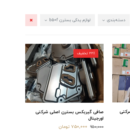
دسته‌بندی
لوازم یدکی بسترن b50f
22٪ تخفیف
b اصلی شرکتی
صافی گیربکس بسترن اصلی شرکتی
اورجینال
750,000 تومان
950,000