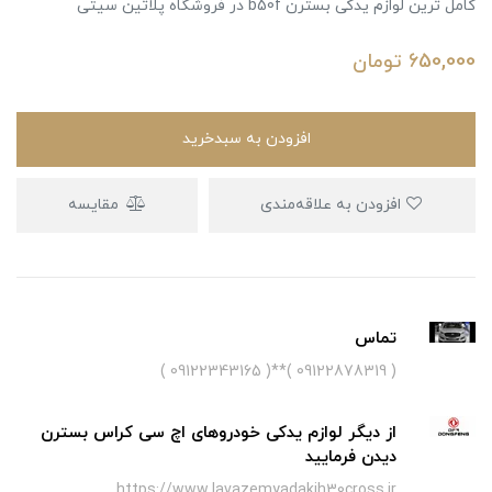
کامل ترین لوازم یدکی بسترن b50f در فروشگاه پلاتین سیتی
650,000
تومان
افزودن به سبدخرید
افزودن به علاقه‌مندی
مقایسه
تماس
( 09122878319 )**( 09122343165 )
از دیگر لوازم یدکی خودروهای اچ سی کراس بسترن
دیدن فرمایید
https://www.lavazemyadakih30cross.ir