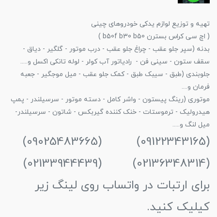
تهیه و توزیع لوازم یدکی خودروهای چینی
( اچ سی کراس بسترن b50f b30 b50 )
بدنه (سپر جلو عقب - چراغ جلو عقب - درب موتور - گلگیر - دیاق -
سقف ستون - سینی فن - رادیاتور آب کولر - لوله تانکی اکسل و.....
جلوبندی (طبق - سیبک طبق - کمک جلو عقب - میل موجگیر - جعبه
فرمان و....
موتوری (رینگ پیستون - واشر کامل - دسته موتور - سرسیلندر - پمپ
هیدرولیک - ترموستات - خنک کننده گیربکس - شاتون - سرسیلندر-
میل لنگ و.....
(09122343165) (09025483665)
(02136348314) (02133944439)
برای ارتبات در واتساب روی لینگ زیر
کیلیک کنید.