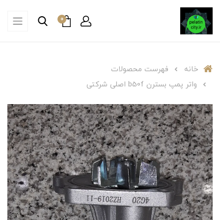
0
خانه
فهرست محصولات
واتر پمپ بسترن b50f اصلی شرکتی