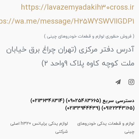
https://lavazemyadakih30cross.ir
tps://wa.me/message/H25WYSWVIIGDP1
( فروش حظوری لوازم و قطعات خودروهای چینی )
آدرس دفتر مرکزی (تهران چراغ برق خیابان
ملت کوچه کاوه پلاک ۹واحد ۲)
دسترسی سریع (09025483665) (02136348314)
(09122343165) (02133944439)
لوازم و قطعات یدکی خودروهای
لوازم یدکی برلیانس h320 اصلی
چینی
شرکتی