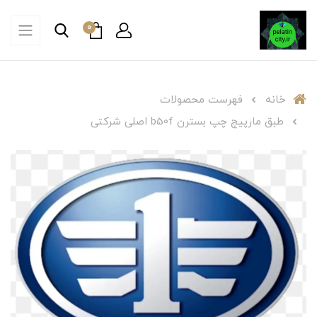
0
خانه
فهرست محصولات
طبق مارپیچ چپ بسترن b50f اصلی شرکتی