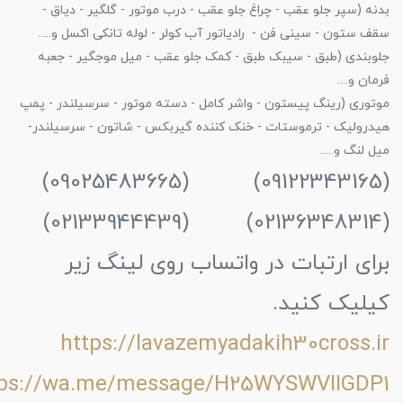
بدنه (سپر جلو عقب - چراغ جلو عقب - درب موتور - گلگیر - دیاق -
سقف ستون - سینی فن - رادیاتور آب کولر - لوله تانکی اکسل و.....
جلوبندی (طبق - سیبک طبق - کمک جلو عقب - میل موجگیر - جعبه
فرمان و....
موتوری (رینگ پیستون - واشر کامل - دسته موتور - سرسیلندر - پمپ
هیدرولیک - ترموستات - خنک کننده گیربکس - شاتون - سرسیلندر-
میل لنگ و.....
(09122343165) (09025483665)
(02136348314) (02133944439)
برای ارتبات در واتساب روی لینگ زیر
کیلیک کنید.
https://lavazemyadakih30cross.ir
tps://wa.me/message/H25WYSWVIIGDP1