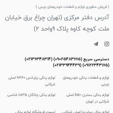
( فروش حظوری لوازم و قطعات خودروهای چینی )
آدرس دفتر مرکزی (تهران چراغ برق خیابان
ملت کوچه کاوه پلاک ۹واحد ۲)
دسترسی سریع (09025483665) (02136348314)
(09122343165) (02133944439)
لوازم و قطعات یدکی خودروهای
لوازم یدکی برلیانس h320 اصلی
چینی
شرکتی
لوازم یدکی بسترن b50 اصلی
لوازم یدکی چانگان cs35 شاسی
شرکتی در تهران
لوازم یدکی سابرینا اصلی شرکتی
لیست فروشگاه لوازم یدکی