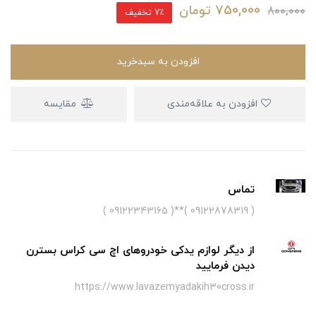
750,000
تومان
800,000
7٪ تخفیف
افزودن به سبدخرید
افزودن به علاقه‌مندی
مقایسه
تماس
( 09122878319 )**( 09122343165 )
از دیگر لوازم یدکی خودروهای اچ سی کراس بسترن
دیدن فرمایید
https://www.lavazemyadakih30cross.ir