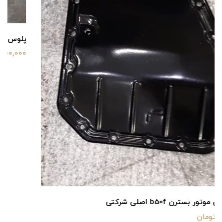
پلوس چپ بسترن b50f اصلی شرکتی
3,300,000 تومان