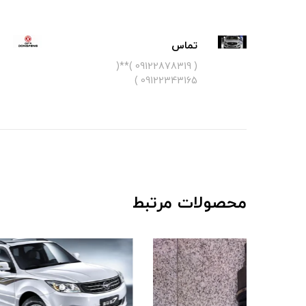
تماس
( 09122878319 )**(
09122343165 )
محصولات مرتبط