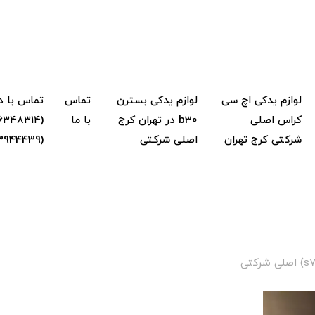
لوازم یدکی اچ سی
لوازم یدکی بسترن
تماس
تماس با د
کراس اصلی
b30 در تهران کرج
با ما
شرکتی کرج تهران
اصلی شرکتی
(02133944439) (۰۹...