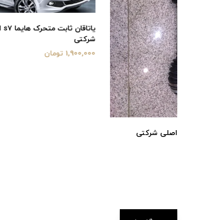
یاتاقان ثابت متحرک هایما s7 اصلی
شلگیر جلو راست
شرکتی
400,000 تومان
1,900,000 تومان