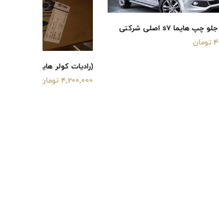
رادیاتور آب هایم
3,800,000 توم
(رادیات کولر هایما s7) اصلی شرکتی
4,200,000 تومان