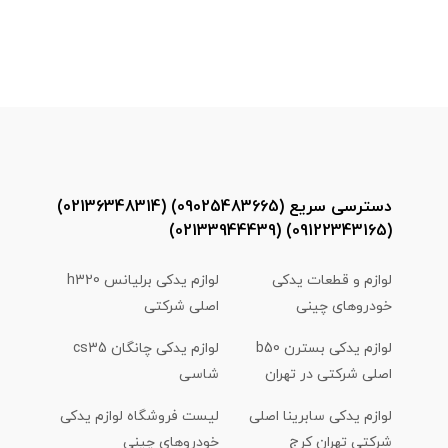
دسترسی سریع (09025483665) (02136348314)
(09122343165) (02133944439)
لوازم و قطعات یدکی
لوازم یدکی برلیانس h320
خودروهای چینی
اصلی شرکتی
لوازم یدکی بسترن b50
لوازم یدکی چانگان cs35
اصلی شرکتی در تهران
شاسی
لوازم یدکی سابرینا اصلی
لیست فروشگاه لوازم یدکی
شرکتی تهران کرج
خودروهای چینی