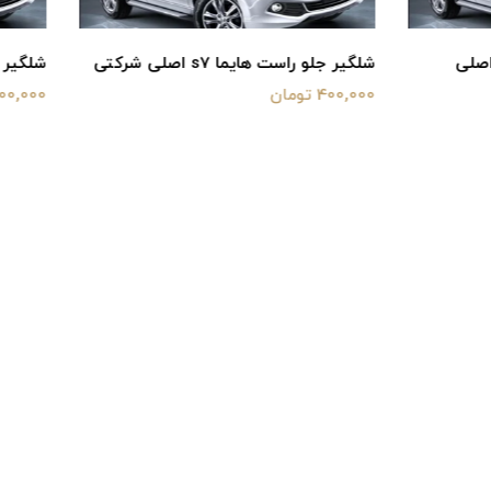
 هایما s7 اصلی شرکتی
شلگیر جلو چپ هایما s7 اصلی شرکتی
400,000 تومان