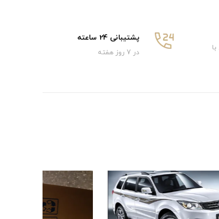
پشتیبانی 24 ساعته
با
در 7 روز هفته