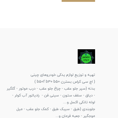
تهیه و توزیع لوازم یدکی خودروهای چینی
( اچ سی کراس بسترن b50f b30 b50 )
بدنه (سپر جلو عقب - چراغ جلو عقب - درب موتور - گلگیر
- دیاق - سقف ستون - سینی فن - رادیاتور آب کولر -
لوله تانکی اکسل و.....
جلوبندی (طبق - سیبک طبق - کمک جلو عقب - میل
موجگیر - جعبه فرمان و....