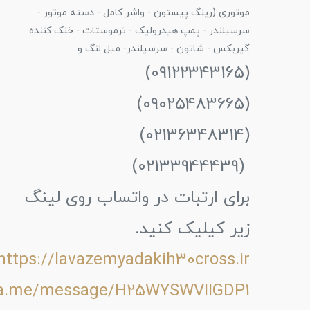
موتوری (رینگ پیستون - واشر کامل - دسته موتور -
سرسیلندر - پمپ هیدرولیک - ترموستات - خنک کننده
گیربکس - شاتون - سرسیلندر- میل لنگ و.....
(09122343165)
(09025483665)
(02136348314)
(02133944439)
برای ارتبات در واتساب روی لینگ
زیر کیلیک کنید.
https://lavazemyadakih30cross.ir
wa.me/message/H25WYSWVIIGDP1